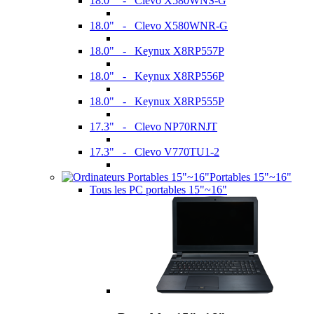
18.0" - Clevo X580WNS-G
18.0" - Clevo X580WNR-G
18.0" - Keynux X8RP557P
18.0" - Keynux X8RP556P
18.0" - Keynux X8RP555P
17.3" - Clevo NP70RNJT
17.3" - Clevo V770TU1-2
Portables 15"~16"
Tous les PC portables 15"~16"