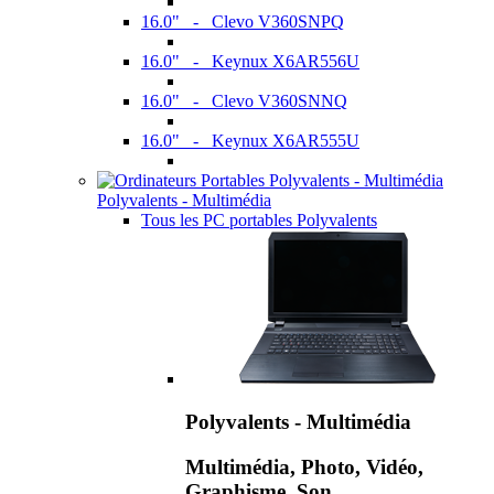
16.0" - Clevo V360SNPQ
16.0" - Keynux X6AR556U
16.0" - Clevo V360SNNQ
16.0" - Keynux X6AR555U
Polyvalents - Multimédia
Tous les PC portables Polyvalents
Polyvalents - Multimédia
Multimédia, Photo, Vidéo,
Graphisme, Son,