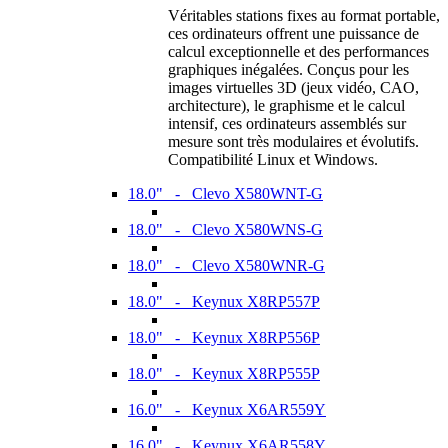
Véritables stations fixes au format portable,
ces ordinateurs offrent une puissance de
calcul exceptionnelle et des performances
graphiques inégalées. Conçus pour les
images virtuelles 3D (jeux vidéo, CAO,
architecture), le graphisme et le calcul
intensif, ces ordinateurs assemblés sur
mesure sont très modulaires et évolutifs.
Compatibilité Linux et Windows.
18.0" - Clevo X580WNT-G
18.0" - Clevo X580WNS-G
18.0" - Clevo X580WNR-G
18.0" - Keynux X8RP557P
18.0" - Keynux X8RP556P
18.0" - Keynux X8RP555P
16.0" - Keynux X6AR559Y
16.0" - Keynux X6AR558Y