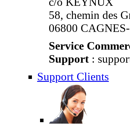
c/o KEYNUX
58, chemin des G
06800 CAGNES-S
Service Commerc
Support
: suppor
Support Clients