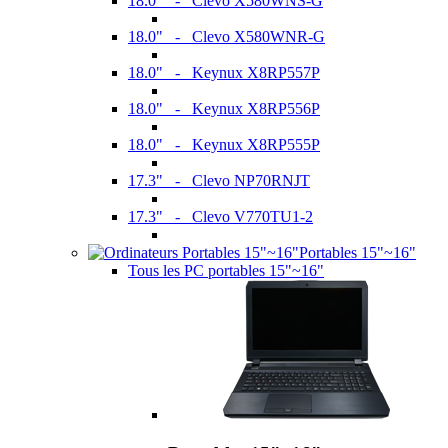
18.0" - Clevo X580WNS-G
18.0" - Clevo X580WNR-G
18.0" - Keynux X8RP557P
18.0" - Keynux X8RP556P
18.0" - Keynux X8RP555P
17.3" - Clevo NP70RNJT
17.3" - Clevo V770TU1-2
Portables 15"~16"
Tous les PC portables 15"~16"