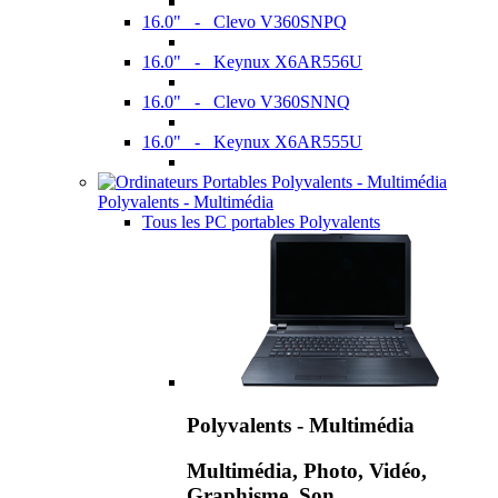
16.0" - Clevo V360SNPQ
16.0" - Keynux X6AR556U
16.0" - Clevo V360SNNQ
16.0" - Keynux X6AR555U
Polyvalents - Multimédia
Tous les PC portables Polyvalents
Polyvalents - Multimédia
Multimédia, Photo, Vidéo,
Graphisme, Son,