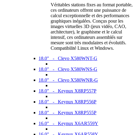
Véritables stations fixes au format portable,
ces ordinateurs offrent une puissance de
calcul exceptionnelle et des performances
graphiques inégalées. Conçus pour les
images virtuelles 3D (jeux vidéo, CAO,
architecture), le graphisme et le calcul
intensif, ces ordinateurs assemblés sur
mesure sont très modulaires et évolutifs.
Compatibilité Linux et Windows.
18.0" - Clevo X580WNT-G
18.0" - Clevo X580WNS-G
18.0" - Clevo X580WNR-G
18.0" - Keynux X8RP557P
18.0" - Keynux X8RP556P
18.0" - Keynux X8RP555P
16.0" - Keynux X6AR559Y
16.0" - Keynux X6AR558Y