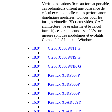
Véritables stations fixes au format portable,
ces ordinateurs offrent une puissance de
calcul exceptionnelle et des performances
graphiques inégalées. Conçus pour les
images virtuelles 3D (jeux vidéo, CAO,
architecture), le graphisme et le calcul
intensif, ces ordinateurs assemblés sur
mesure sont très modulaires et évolutifs.
Compatibilité Linux et Windows.
18.0" - Clevo X580WNT-G
18.0" - Clevo X580WNS-G
18.0" - Clevo X580WNR-G
18.0" - Keynux X8RP557P
18.0" - Keynux X8RP556P
18.0" - Keynux X8RP555P
16.0" - Keynux X6AR559Y
16.0" - Keynux X6AR558Y