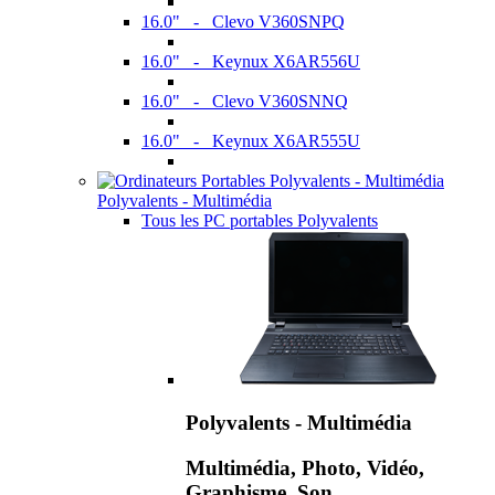
16.0" - Clevo V360SNPQ
16.0" - Keynux X6AR556U
16.0" - Clevo V360SNNQ
16.0" - Keynux X6AR555U
Polyvalents - Multimédia
Tous les PC portables Polyvalents
Polyvalents - Multimédia
Multimédia, Photo, Vidéo,
Graphisme, Son,