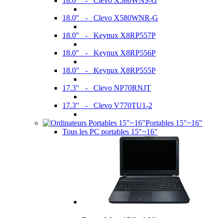
18.0" - Clevo X580WNS-G
18.0" - Clevo X580WNR-G
18.0" - Keynux X8RP557P
18.0" - Keynux X8RP556P
18.0" - Keynux X8RP555P
17.3" - Clevo NP70RNJT
17.3" - Clevo V770TU1-2
Portables 15"~16"
Tous les PC portables 15"~16"