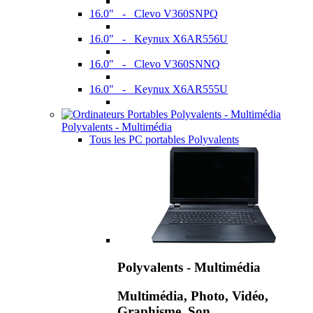
16.0" - Clevo V360SNPQ
16.0" - Keynux X6AR556U
16.0" - Clevo V360SNNQ
16.0" - Keynux X6AR555U
Polyvalents - Multimédia
Tous les PC portables Polyvalents
Polyvalents - Multimédia
Multimédia, Photo, Vidéo,
Graphisme, Son,