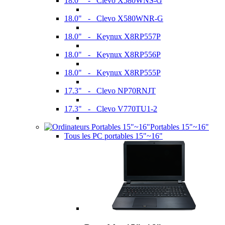
18.0" - Clevo X580WNS-G
18.0" - Clevo X580WNR-G
18.0" - Keynux X8RP557P
18.0" - Keynux X8RP556P
18.0" - Keynux X8RP555P
17.3" - Clevo NP70RNJT
17.3" - Clevo V770TU1-2
Portables 15"~16"
Tous les PC portables 15"~16"