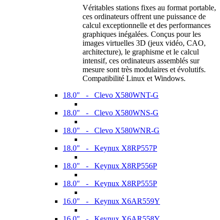
Véritables stations fixes au format portable,
ces ordinateurs offrent une puissance de
calcul exceptionnelle et des performances
graphiques inégalées. Conçus pour les
images virtuelles 3D (jeux vidéo, CAO,
architecture), le graphisme et le calcul
intensif, ces ordinateurs assemblés sur
mesure sont très modulaires et évolutifs.
Compatibilité Linux et Windows.
18.0" - Clevo X580WNT-G
18.0" - Clevo X580WNS-G
18.0" - Clevo X580WNR-G
18.0" - Keynux X8RP557P
18.0" - Keynux X8RP556P
18.0" - Keynux X8RP555P
16.0" - Keynux X6AR559Y
16.0" - Keynux X6AR558Y