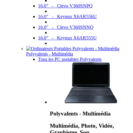
16.0" - Clevo V360SNPQ
16.0" - Keynux X6AR556U
16.0" - Clevo V360SNNQ
16.0" - Keynux X6AR555U
Polyvalents - Multimédia
Tous les PC portables Polyvalents
Polyvalents - Multimédia
Multimédia, Photo, Vidéo,
Graphisme, Son,