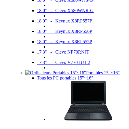
18.0" - Clevo X580WNS-G
18.0" - Clevo X580WNR-G
18.0" - Keynux X8RP557P
18.0" - Keynux X8RP556P
18.0" - Keynux X8RP555P
17.3" - Clevo NP70RNJT
17.3" - Clevo V770TU1-2
Portables 15"~16"
Tous les PC portables 15"~16"