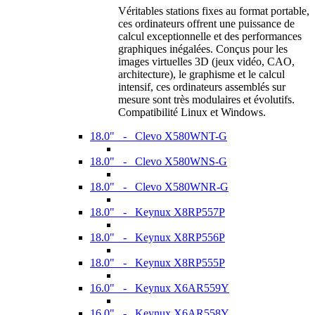
Véritables stations fixes au format portable,
ces ordinateurs offrent une puissance de
calcul exceptionnelle et des performances
graphiques inégalées. Conçus pour les
images virtuelles 3D (jeux vidéo, CAO,
architecture), le graphisme et le calcul
intensif, ces ordinateurs assemblés sur
mesure sont très modulaires et évolutifs.
Compatibilité Linux et Windows.
18.0" - Clevo X580WNT-G
18.0" - Clevo X580WNS-G
18.0" - Clevo X580WNR-G
18.0" - Keynux X8RP557P
18.0" - Keynux X8RP556P
18.0" - Keynux X8RP555P
16.0" - Keynux X6AR559Y
16.0" - Keynux X6AR558Y