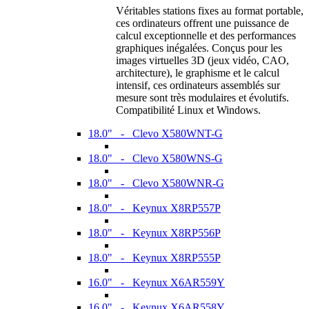
Véritables stations fixes au format portable,
ces ordinateurs offrent une puissance de
calcul exceptionnelle et des performances
graphiques inégalées. Conçus pour les
images virtuelles 3D (jeux vidéo, CAO,
architecture), le graphisme et le calcul
intensif, ces ordinateurs assemblés sur
mesure sont très modulaires et évolutifs.
Compatibilité Linux et Windows.
18.0" - Clevo X580WNT-G
18.0" - Clevo X580WNS-G
18.0" - Clevo X580WNR-G
18.0" - Keynux X8RP557P
18.0" - Keynux X8RP556P
18.0" - Keynux X8RP555P
16.0" - Keynux X6AR559Y
16.0" - Keynux X6AR558Y