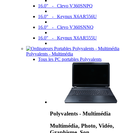
16.0" - Clevo V360SNPQ
16.0" - Keynux X6AR556U
16.0" - Clevo V360SNNQ
16.0" - Keynux X6AR555U
Polyvalents - Multimédia
Tous les PC portables Polyvalents
Polyvalents - Multimédia
Multimédia, Photo, Vidéo,
Graphisme, Son,