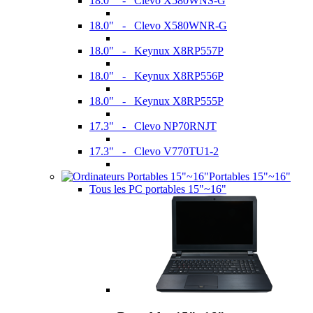
18.0" - Clevo X580WNS-G
18.0" - Clevo X580WNR-G
18.0" - Keynux X8RP557P
18.0" - Keynux X8RP556P
18.0" - Keynux X8RP555P
17.3" - Clevo NP70RNJT
17.3" - Clevo V770TU1-2
Portables 15"~16"
Tous les PC portables 15"~16"