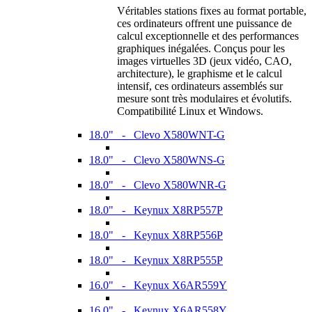
Véritables stations fixes au format portable,
ces ordinateurs offrent une puissance de
calcul exceptionnelle et des performances
graphiques inégalées. Conçus pour les
images virtuelles 3D (jeux vidéo, CAO,
architecture), le graphisme et le calcul
intensif, ces ordinateurs assemblés sur
mesure sont très modulaires et évolutifs.
Compatibilité Linux et Windows.
18.0" - Clevo X580WNT-G
18.0" - Clevo X580WNS-G
18.0" - Clevo X580WNR-G
18.0" - Keynux X8RP557P
18.0" - Keynux X8RP556P
18.0" - Keynux X8RP555P
16.0" - Keynux X6AR559Y
16.0" - Keynux X6AR558Y