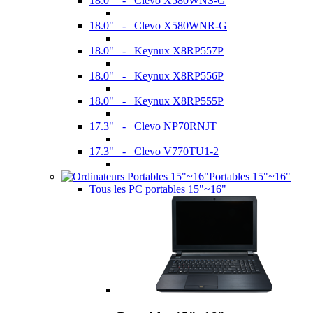
18.0" - Clevo X580WNS-G
18.0" - Clevo X580WNR-G
18.0" - Keynux X8RP557P
18.0" - Keynux X8RP556P
18.0" - Keynux X8RP555P
17.3" - Clevo NP70RNJT
17.3" - Clevo V770TU1-2
Portables 15"~16"
Tous les PC portables 15"~16"