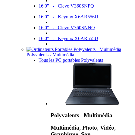
16.0" - Clevo V360SNPQ
16.0" - Keynux X6AR556U
16.0" - Clevo V360SNNQ
16.0" - Keynux X6AR555U
Polyvalents - Multimédia
Tous les PC portables Polyvalents
Polyvalents - Multimédia
Multimédia, Photo, Vidéo,
Graphisme, Son,