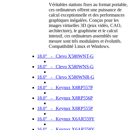
Véritables stations fixes au format portable,
ces ordinateurs offrent une puissance de
calcul exceptionnelle et des performances
graphiques inégalées. Conçus pour les
images virtuelles 3D (jeux vidéo, CAO,
architecture), le graphisme et le calcul
intensif, ces ordinateurs assemblés sur
mesure sont très modulaires et évolutifs.
Compatibilité Linux et Windows.
18.0" - Clevo X580WNT-G
18.0" - Clevo X580WNS-G
18.0" - Clevo X580WNR-G
18.0" - Keynux X8RP557P
18.0" - Keynux X8RP556P
18.0" - Keynux X8RP555P
16.0" - Keynux X6AR559Y
16.0" - Keynux X6AR558Y