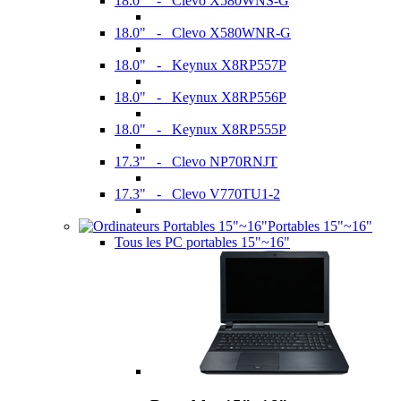
18.0" - Clevo X580WNS-G
18.0" - Clevo X580WNR-G
18.0" - Keynux X8RP557P
18.0" - Keynux X8RP556P
18.0" - Keynux X8RP555P
17.3" - Clevo NP70RNJT
17.3" - Clevo V770TU1-2
Portables 15"~16"
Tous les PC portables 15"~16"