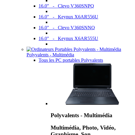
16.0" - Clevo V360SNPQ
16.0" - Keynux X6AR556U
16.0" - Clevo V360SNNQ
16.0" - Keynux X6AR555U
Polyvalents - Multimédia
Tous les PC portables Polyvalents
Polyvalents - Multimédia
Multimédia, Photo, Vidéo,
Graphisme, Son,