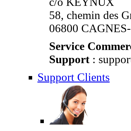
c/o KEYNUX
58, chemin des G
06800 CAGNES-S
Service Commerc
Support
: suppor
Support Clients