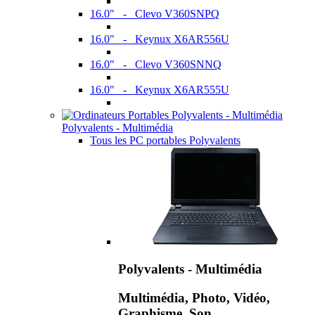
16.0" - Clevo V360SNPQ
16.0" - Keynux X6AR556U
16.0" - Clevo V360SNNQ
16.0" - Keynux X6AR555U
Polyvalents - Multimédia
Tous les PC portables Polyvalents
Polyvalents - Multimédia
Multimédia, Photo, Vidéo,
Graphisme, Son,