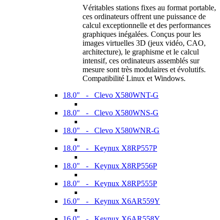
Véritables stations fixes au format portable,
ces ordinateurs offrent une puissance de
calcul exceptionnelle et des performances
graphiques inégalées. Conçus pour les
images virtuelles 3D (jeux vidéo, CAO,
architecture), le graphisme et le calcul
intensif, ces ordinateurs assemblés sur
mesure sont très modulaires et évolutifs.
Compatibilité Linux et Windows.
18.0" - Clevo X580WNT-G
18.0" - Clevo X580WNS-G
18.0" - Clevo X580WNR-G
18.0" - Keynux X8RP557P
18.0" - Keynux X8RP556P
18.0" - Keynux X8RP555P
16.0" - Keynux X6AR559Y
16.0" - Keynux X6AR558Y