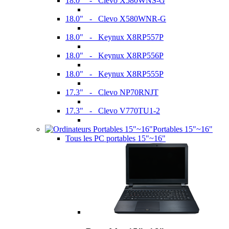
18.0" - Clevo X580WNS-G
18.0" - Clevo X580WNR-G
18.0" - Keynux X8RP557P
18.0" - Keynux X8RP556P
18.0" - Keynux X8RP555P
17.3" - Clevo NP70RNJT
17.3" - Clevo V770TU1-2
Portables 15"~16"
Tous les PC portables 15"~16"