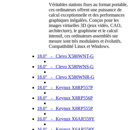
Véritables stations fixes au format portable,
ces ordinateurs offrent une puissance de
calcul exceptionnelle et des performances
graphiques inégalées. Conçus pour les
images virtuelles 3D (jeux vidéo, CAO,
architecture), le graphisme et le calcul
intensif, ces ordinateurs assemblés sur
mesure sont très modulaires et évolutifs.
Compatibilité Linux et Windows.
18.0" - Clevo X580WNT-G
18.0" - Clevo X580WNS-G
18.0" - Clevo X580WNR-G
18.0" - Keynux X8RP557P
18.0" - Keynux X8RP556P
18.0" - Keynux X8RP555P
16.0" - Keynux X6AR559Y
16.0" - Keynux X6AR558Y