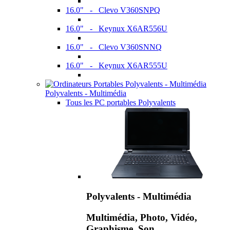
16.0" - Clevo V360SNPQ
16.0" - Keynux X6AR556U
16.0" - Clevo V360SNNQ
16.0" - Keynux X6AR555U
Polyvalents - Multimédia
Tous les PC portables Polyvalents
Polyvalents - Multimédia
Multimédia, Photo, Vidéo,
Graphisme, Son,