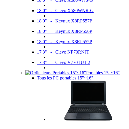
18.0" - Clevo X580WNS-G
18.0" - Clevo X580WNR-G
18.0" - Keynux X8RP557P
18.0" - Keynux X8RP556P
18.0" - Keynux X8RP555P
17.3" - Clevo NP70RNJT
17.3" - Clevo V770TU1-2
Portables 15"~16"
Tous les PC portables 15"~16"