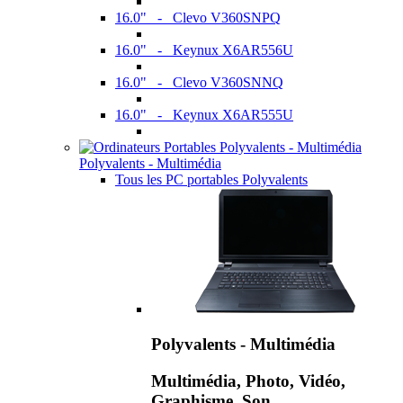
16.0" - Clevo V360SNPQ
16.0" - Keynux X6AR556U
16.0" - Clevo V360SNNQ
16.0" - Keynux X6AR555U
Polyvalents - Multimédia
Tous les PC portables Polyvalents
Polyvalents - Multimédia
Multimédia, Photo, Vidéo,
Graphisme, Son,