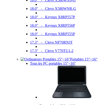
18.0" - Clevo X580WNS-G
18.0" - Clevo X580WNR-G
18.0" - Keynux X8RP557P
18.0" - Keynux X8RP556P
18.0" - Keynux X8RP555P
17.3" - Clevo NP70RNJT
17.3" - Clevo V770TU1-2
Portables 15"~16"
Tous les PC portables 15"~16"