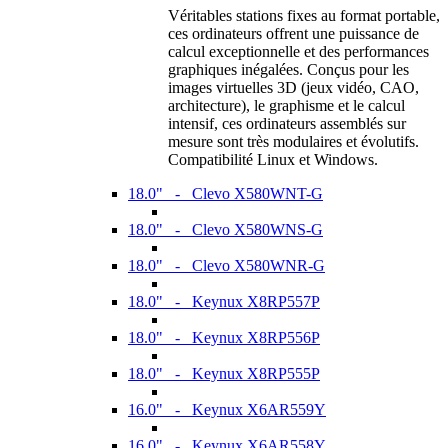
Véritables stations fixes au format portable,
ces ordinateurs offrent une puissance de
calcul exceptionnelle et des performances
graphiques inégalées. Conçus pour les
images virtuelles 3D (jeux vidéo, CAO,
architecture), le graphisme et le calcul
intensif, ces ordinateurs assemblés sur
mesure sont très modulaires et évolutifs.
Compatibilité Linux et Windows.
18.0" - Clevo X580WNT-G
18.0" - Clevo X580WNS-G
18.0" - Clevo X580WNR-G
18.0" - Keynux X8RP557P
18.0" - Keynux X8RP556P
18.0" - Keynux X8RP555P
16.0" - Keynux X6AR559Y
16.0" - Keynux X6AR558Y