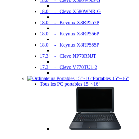
18.0" - Clevo X580WNS-G
18.0" - Clevo X580WNR-G
18.0" - Keynux X8RP557P
18.0" - Keynux X8RP556P
18.0" - Keynux X8RP555P
17.3" - Clevo NP70RNJT
17.3" - Clevo V770TU1-2
Portables 15"~16"
Tous les PC portables 15"~16"