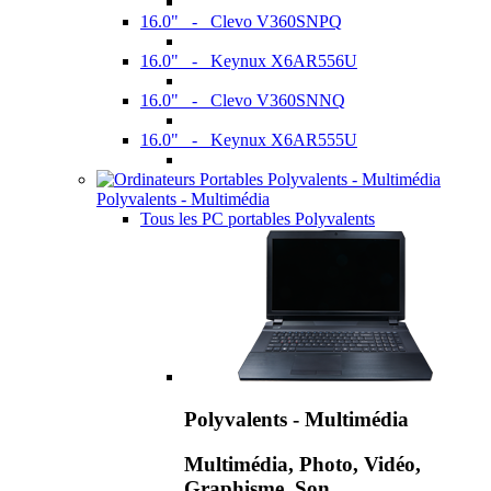
16.0" - Clevo V360SNPQ
16.0" - Keynux X6AR556U
16.0" - Clevo V360SNNQ
16.0" - Keynux X6AR555U
Polyvalents - Multimédia
Tous les PC portables Polyvalents
Polyvalents - Multimédia
Multimédia, Photo, Vidéo,
Graphisme, Son,