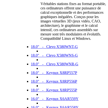
Véritables stations fixes au format portable,
ces ordinateurs offrent une puissance de
calcul exceptionnelle et des performances
graphiques inégalées. Conçus pour les
images virtuelles 3D (jeux vidéo, CAO,
architecture), le graphisme et le calcul
intensif, ces ordinateurs assemblés sur
mesure sont très modulaires et évolutifs.
Compatibilité Linux et Windows.
18.0" - Clevo X580WNT-G
18.0" - Clevo X580WNS-G
18.0" - Clevo X580WNR-G
18.0" - Keynux X8RP557P
18.0" - Keynux X8RP556P
18.0" - Keynux X8RP555P
16.0" - Keynux X6AR559Y
16.0" - Keynux X6AR558Y