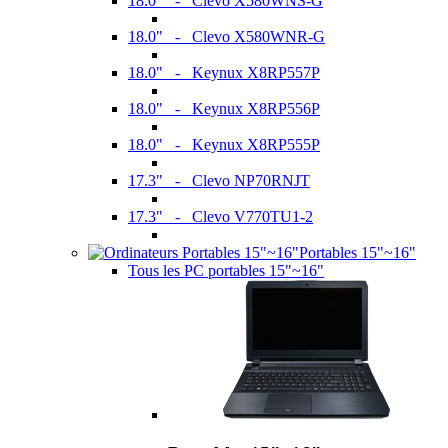
18.0" - Clevo X580WNS-G
18.0" - Clevo X580WNR-G
18.0" - Keynux X8RP557P
18.0" - Keynux X8RP556P
18.0" - Keynux X8RP555P
17.3" - Clevo NP70RNJT
17.3" - Clevo V770TU1-2
Portables 15"~16"
Tous les PC portables 15"~16"