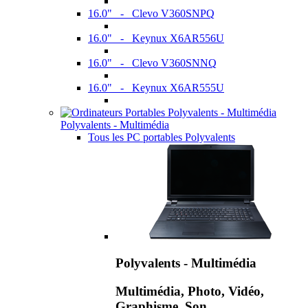
16.0" - Clevo V360SNPQ
16.0" - Keynux X6AR556U
16.0" - Clevo V360SNNQ
16.0" - Keynux X6AR555U
Polyvalents - Multimédia
Tous les PC portables Polyvalents
Polyvalents - Multimédia
Multimédia, Photo, Vidéo,
Graphisme, Son,