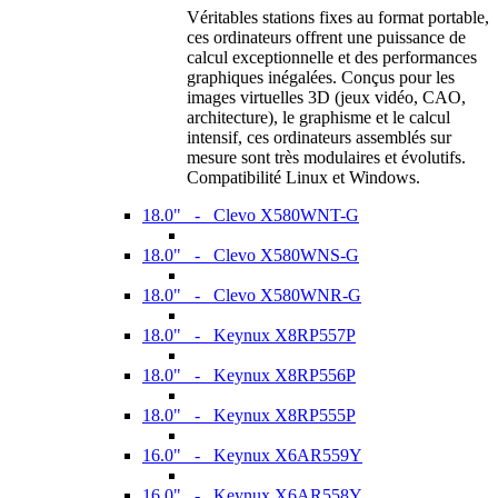
Véritables stations fixes au format portable,
ces ordinateurs offrent une puissance de
calcul exceptionnelle et des performances
graphiques inégalées. Conçus pour les
images virtuelles 3D (jeux vidéo, CAO,
architecture), le graphisme et le calcul
intensif, ces ordinateurs assemblés sur
mesure sont très modulaires et évolutifs.
Compatibilité Linux et Windows.
18.0" - Clevo X580WNT-G
18.0" - Clevo X580WNS-G
18.0" - Clevo X580WNR-G
18.0" - Keynux X8RP557P
18.0" - Keynux X8RP556P
18.0" - Keynux X8RP555P
16.0" - Keynux X6AR559Y
16.0" - Keynux X6AR558Y