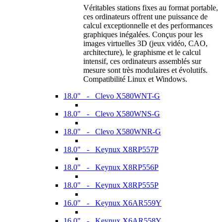
Véritables stations fixes au format portable,
ces ordinateurs offrent une puissance de
calcul exceptionnelle et des performances
graphiques inégalées. Conçus pour les
images virtuelles 3D (jeux vidéo, CAO,
architecture), le graphisme et le calcul
intensif, ces ordinateurs assemblés sur
mesure sont très modulaires et évolutifs.
Compatibilité Linux et Windows.
18.0" - Clevo X580WNT-G
18.0" - Clevo X580WNS-G
18.0" - Clevo X580WNR-G
18.0" - Keynux X8RP557P
18.0" - Keynux X8RP556P
18.0" - Keynux X8RP555P
16.0" - Keynux X6AR559Y
16.0" - Keynux X6AR558Y