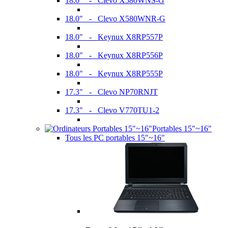
18.0" - Clevo X580WNS-G
18.0" - Clevo X580WNR-G
18.0" - Keynux X8RP557P
18.0" - Keynux X8RP556P
18.0" - Keynux X8RP555P
17.3" - Clevo NP70RNJT
17.3" - Clevo V770TU1-2
Portables 15"~16"
Tous les PC portables 15"~16"