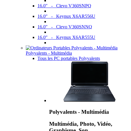
16.0" - Clevo V360SNPQ
16.0" - Keynux X6AR556U
16.0" - Clevo V360SNNQ
16.0" - Keynux X6AR555U
Polyvalents - Multimédia
Tous les PC portables Polyvalents
Polyvalents - Multimédia
Multimédia, Photo, Vidéo,
Graphisme, Son,